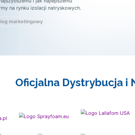
 najszybszemu i jak najlepszemu
my na rynku izolacji natryskowych.
alog marketingowy
Oficjalna Dystrybucja i