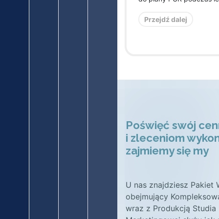
Przejdź dalej
Poświęć swój cenn
i zleceniom wyk
zajmiemy się my
U nas znajdziesz Pakiet 
obejmujący Kompleksow
wraz z Produkcją Studia