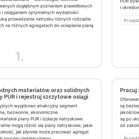
PUR bywa
esowanych dogłębnym poznaniem prawidłowych
i określ
 i osiąganiem optymalnych wydajności
uką prowadzenia natrysku różnych rodzajów
Przejdź
h na różnych agregatach do ocieplania pianą
1.
odnych materiałów oraz solidnych
Pracuj 
 PUR i rejestruj szczytowe osiągi
Oferowan
acyjnych wyjątkowo atrakcyjny segment
są bezte
lne, bezwonne, ekonomiczne
jakościo
kańskie piany PUR i izolacje natryskowe.
są po uk
ralnie mogą różnić się piany natryskowe, jakie
od zakońc
abilność, jak płynnie może pracować agregat
Przejdź
h procesu instalacyjnego.