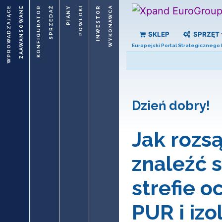
WPROWADZAJĄCE
ZAAWANSOWANE
KONFIGURATOR
SPRZEDAŻ
PIANY
POWŁOKI
INWESTOR
WYKONAWCA
SKLEP
SPRZĘT
Europejski Portal Strategicznego
Dzień dobry!
Jak rozsą
znaleźć s
strefie o
PUR i izol