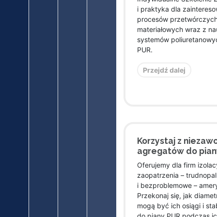
i praktyka dla zainter
procesów przetwórczych
materiałowych wraz z na
systemów poliuretanowyc
PUR.
Przejdź dalej
Korzystaj z niezaw
agregatów do piany
Oferujemy dla firm izol
zaopatrzenia – trudnopa
i bezproblemowe – amery
Przekonaj się, jak diamet
mogą być ich osiągi i st
do piany PUR podczas ic