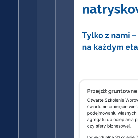
natrysk
Tylko z nami –
na każdym eta
Przejdź gruntowne 
Otwarte Szkolenie Wprow
świadome ominięcie wiel
podejmowaniu własnych d
agregatu do ocieplania 
czy sfery biznesowej.
Indywidualne Szkolenie 