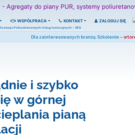
WSPÓŁPRACA
KONTAKT
ZALOGUJ SIĘ
 Rozwoju Poliuretanowych Usług Izolacyjnych – XEG
Dla zainteresowanych branżą: Szkolenie –
wtore
dnie i szybko
ię w górnej
cieplania pianą
acji