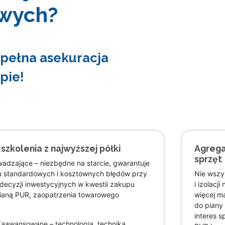
owych?
 pełna asekuracja
pie!
szkolenia z najwyższej półki
Agrega
sprzęt
adzające – niezbędne na starcie, gwarantuje
u standardowych i kosztownych błędów przy
Nie wszy
ecyzji inwestycyjnych w kwestii zakupu
i izolacj
pianą PUR, zaopatrzenia towarowego
więcej ma
do piany
interes 
Zaawansowane – technologia, technika