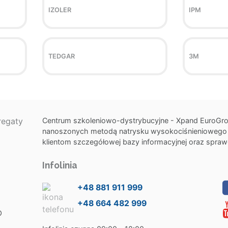
IZOLER
IPM
TEDGAR
3M
Centrum szkoleniowo-dystrybucyjne - Xpand EuroGrou
nanoszonych metodą natrysku wysokociśnieniowego w 
klientom szczegółowej bazy informacyjnej oraz spraw
Infolinia
+48 881 911 999
+48 664 482 999
O