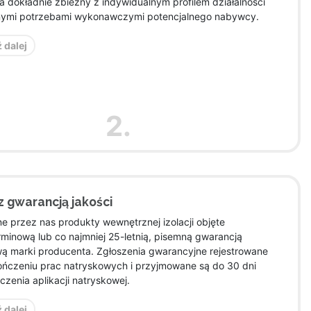
 dokładnie zbieżny z indywidualnym profilem działalności
onymi potrzebami wykonawczymi potencjalnego nabywcy.
 dalej
2.
z gwarancją jakości
e przez nas produkty wewnętrznej izolacji objęte
rminową lub co najmniej 25-letnią, pisemną gwarancją
wą marki producenta. Zgłoszenia gwarancyjne rejestrowane
ończeniu prac natryskowych i przyjmowane są do 30 dni
zenia aplikacji natryskowej.
 dalej